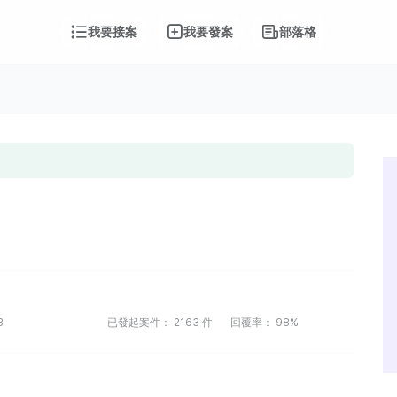
我要接案
我要發案
部落格
3
已發起案件：
2163
件
回覆率：
98%