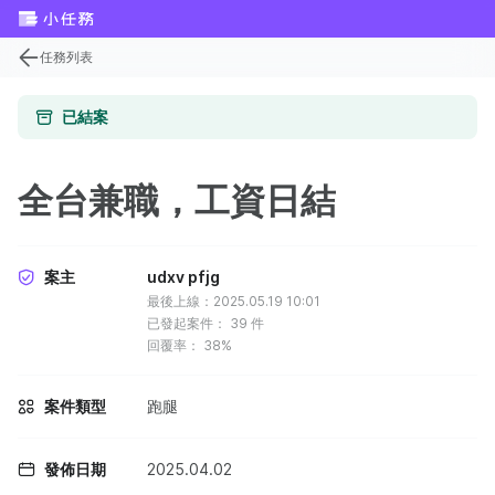
任務列表
已結案
全台兼職，工資日結
案主
udxv pfjg
最後上線：2025.05.19 10:01
已發起案件：
39
件
回覆率：
38%
案件類型
跑腿
發佈日期
2025.04.02