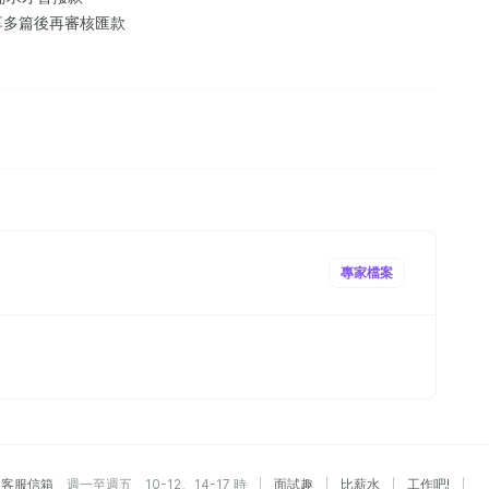
享多篇後再審核匯款
專家檔案
客服信箱
週一至週五 10-12、14-17 時
面試趣
比薪水
工作吧!