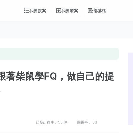
我要接案
我要發案
部落格
 《跟著柴鼠學FQ，做自己的提
得
1
已發起案件：
53
件
回覆率：
0%