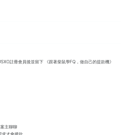
w/t/WUSXO註冊會員後並留下 《跟著柴鼠學FQ，做自己的提款機》
與案主聊聊
述需求才會撥款