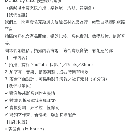
✔️Case by case 按照影片進度
（偶爾週末需支援拍攝，樂器展、活動、音樂會）
【我們是誰】
我們是一間專賣薩克斯風與週邊器材的樂器行，經營自媒體與網路
平台，
拍攝內容包含產品開箱、樂器比較、音色實測、教學影片、短影音
等。
團隊氣氛輕鬆，拍攝內容有趣，適合喜歡音樂、有創意的你！
【工作內容】
1. 拍攝、剪輯 YouTube 長影片／Reels／Shorts
2. 加字幕、音樂、節奏調整，必要時簡單特效
3. 若會平面設計，可協助製作海報／社群素材（加分項）
【我們期望你】
✔ 對音樂或影音創作有熱情
✔ 對薩克斯風領域有興趣尤佳
✔ 喜歡剪輯，細節控，懂節奏
✔ 能獨立作業、善溝通、願意長期配合
【福利制度】
• 勞健保（In-house）