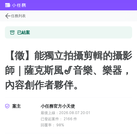
任務列表
已結案
【徵】能獨立拍攝剪輯的攝影
師｜薩克斯風🎷音樂、樂器，
內容創作者夥伴。
案主
小任務官方小天使
最後上線：2026.08.07 20:01
已發起案件：
2166
件
回覆率：
98%