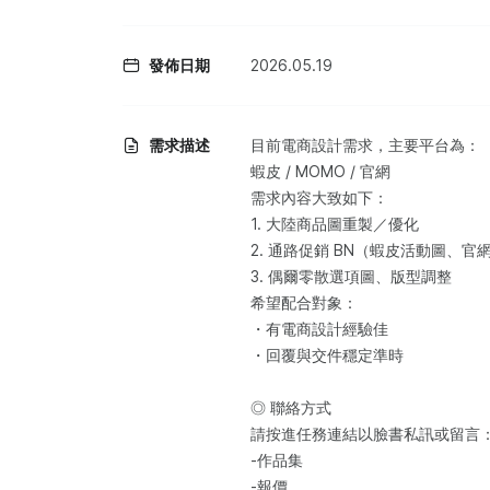
發佈日期
2026.05.19
需求描述
目前電商設計需求，主要平台為：
蝦皮 / MOMO / 官網
需求內容大致如下：
1. 大陸商品圖重製／優化
2. 通路促銷 BN（蝦皮活動圖、官網B
3. 偶爾零散選項圖、版型調整
希望配合對象：
・有電商設計經驗佳
・回覆與交件穩定準時
◎ 聯絡方式
請按進任務連結以臉書私訊或留言
-作品集
-報價