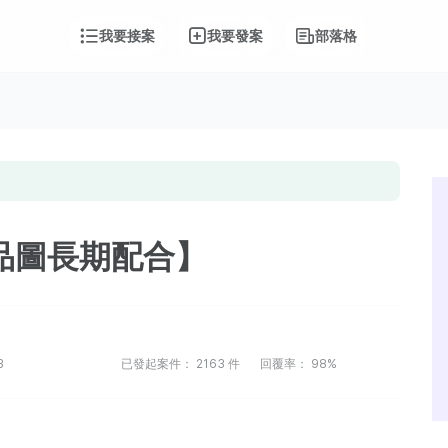
我要接案
我要發案
部落格
品圖長期配合】
3
已發起案件：
2163
件
回覆率：
98%