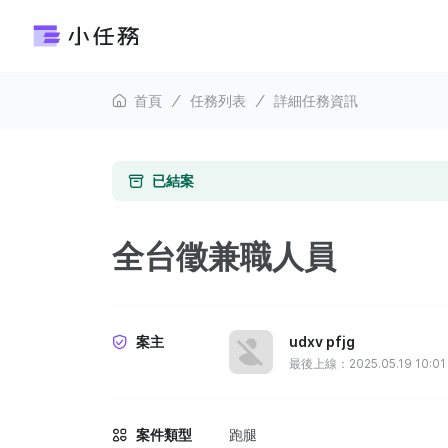
首頁
任務列表
詳細任務資訊
已結案
全台徵兼職人員
案主
udxv pfjg
最後上線：2025.05.19 10:01
案件類型
跑腿