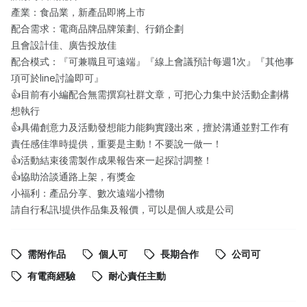
產業：食品業，新產品即將上市
配合需求：電商品牌品牌策劃、行銷企劃
且會設計佳、廣告投放佳
配合模式：『可兼職且可遠端』『線上會議預計每週1次』『其他事
項可於line討論即可』
👍目前有小編配合無需撰寫社群文章，可把心力集中於活動企劃構
想執行
👍具備創意力及活動發想能力能夠實踐出來，擅於溝通並對工作有
責任感佳準時提供，重要是主動！不要說一做一！
👍活動結束後需製作成果報告來一起探討調整！
👍協助洽談通路上架，有獎金
小福利：產品分享、數次遠端小禮物
請自行私訊!提供作品集及報價，可以是個人或是公司
需附作品
個人可
長期合作
公司可
有電商經驗
耐心責任主動