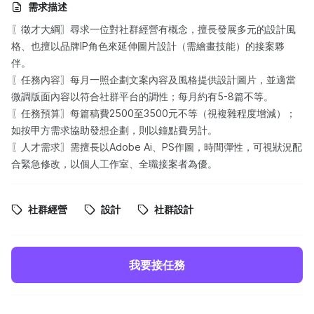
需求描述
〖徵才大綱〗尋求一位對社群經營有概念，擅長發展多元的設計風
格、也擅以品牌IP角色來延伸圖片設計（需繪畫技能）的接案夥
伴。
〖任務內容〗每月一照企劃文案內容及風格提供設計圖片，並適當
微調版面內容以符合社群平台的調性；每月約有5-8篇不等。
〖任務預算〗每篇稿費2500至3500元不等（視複雜程度增減）；
如按甲方需求協助發想企劃，則以鐘點費另計。
〖人才需求〗需擅長以Adobe Ai、PS作圖，時間彈性，可視狀況配
合緊急修改，以個人工作室、全職接案者為優。
社群經營
設計
社群設計
我要接任務