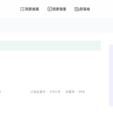
我要接案
我要發案
部落格
3
已發起案件：
2163
件
回覆率：
98%