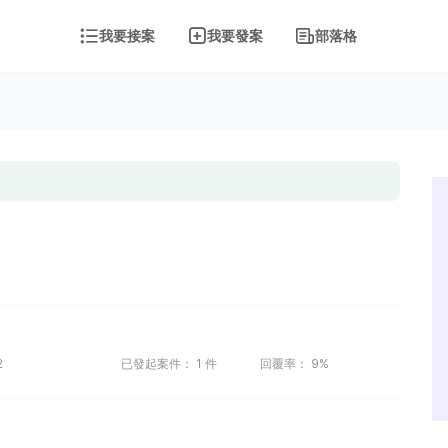
我要接案
我要發案
部落格
2
已發起案件：
1
件
回覆率：
9%