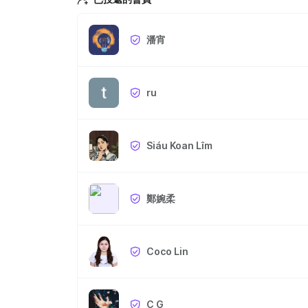
潘宵
ru
Siáu Koan Lîm
鄭婉柔
Coco Lin
C G