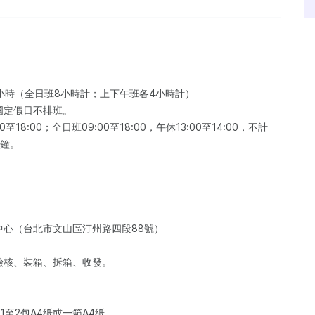
日
小時（全日班8小時計；上下午班各4小時計）
國定假日不排班。
0至18:00；全日班09:00至18:00，午休13:00至14:00，不計
分鐘。
中心（台北市文山區汀州路四段88號）
量檢核、裝箱、拆箱、收發。
至2包A4紙或一箱A4紙。