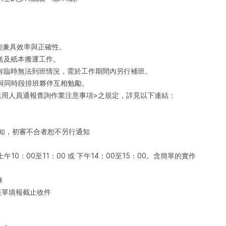
時能兼具效率與正確性。
寄送及紙本搬運工作。
如有臨時無法到班情況，需於工作期間內另行補班。
，與同時段排班夥伴互相勉勵。
約進用人員通報查詢作業注意事項>之規定，詳見以下連結：
通知，初審不合者恕不另行通知
午10：00至11：00 或 下午14：00至15：00。含簡單的實作
練
59 表單填報截止收件