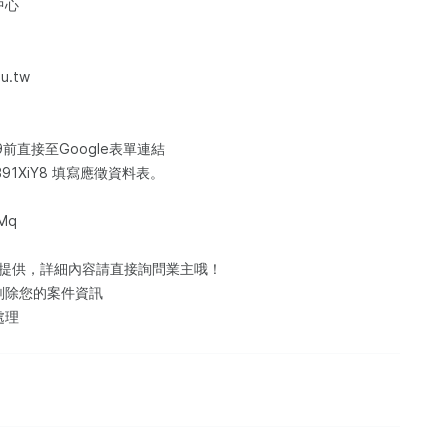
中心
u.tw
59前直接至Google表單連結
bGxB91XiY8 填寫應徵資料表。
Mq
訊提供，詳細內容請直接詢問業主哦！
刪除您的案件資訊
處理