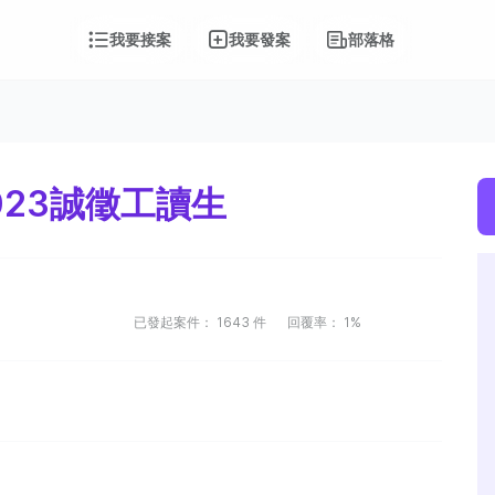
我要接案
我要發案
部落格
023誠徵工讀生
已發起案件：
1643
件
回覆率：
1%