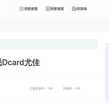
我要接案
我要發案
部落格
Dcard尤佳
已發起案件：
1
件
回覆率：
0%