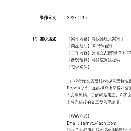
發佈日期
2023.11.15
需求描述
【案件內容】尋找論壇文案寫手
【商品類型】3C時尚配件
【工作內容】論壇文案撰寫800~10
【酬勞預算】將於連繫後提供
【需求條件】
1.口碑行銷文案發想/依據商品特性撰寫
Popdaily等，並能撰寫出需要符
2.文筆流暢、了解網路用語、鄉民
3.將完成後的文章發佈至論壇。
【聯絡方式】
Email：fanny@4aeni.com
請來信並提供您的作品集與聯繫方式或