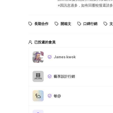
※因訊息過多，如有回覆較慢還請
長期合作
開箱文
口碑行銷
文
已投遞的會員
James kwok
藝享設計行銷
敏@