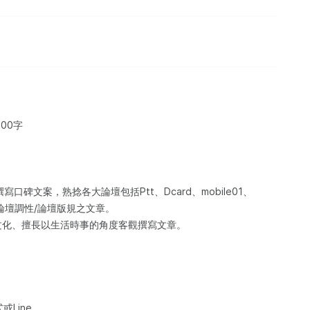
00字
口碑文案，熟捻各大論壇包括Ptt、Dcard、mobile01、
合論壇調性/論壇版規之文章。
文化、擅長以生活時事的角度客觀撰寫文章。
Line