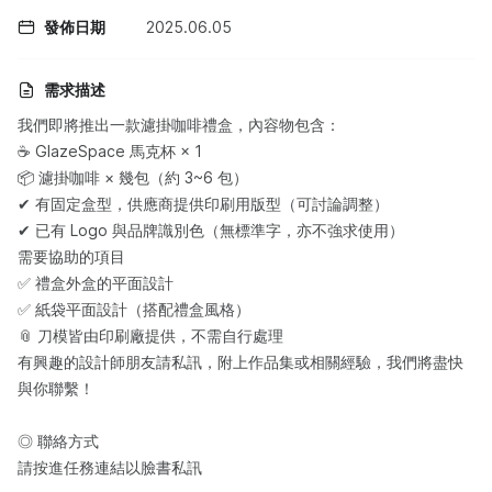
發佈日期
2025.06.05
需求描述
我們即將推出一款濾掛咖啡禮盒，內容物包含：
☕ GlazeSpace 馬克杯 × 1
📦 濾掛咖啡 × 幾包（約 3~6 包）
✔ 有固定盒型，供應商提供印刷用版型（可討論調整）
✔ 已有 Logo 與品牌識別色（無標準字，亦不強求使用）
需要協助的項目
✅ 禮盒外盒的平面設計
✅ 紙袋平面設計（搭配禮盒風格）
📎 刀模皆由印刷廠提供，不需自行處理
有興趣的設計師朋友請私訊，附上作品集或相關經驗，我們將盡快
與你聯繫！
◎ 聯絡方式
請按進任務連結以臉書私訊