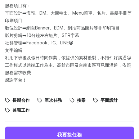
服務項目有：
平面設計➡️海報、DM、大圖輸出、Menu菜單、名片、書籍手冊等
印刷項目
數位設計➡️網頁Banner、EDM、網拍商品圖片等非印刷項目
影片剪輯➡️10分鐘左右短片、STR字幕
社群管理➡️Facebook、IG、LINE@
文字編輯
利用下班後及假日時間作業，依提供的素材後製，不拖件好溝通😀
工作模式以遠端工作為主、高雄市區及台南市區可見面溝通，依照
服務需求收費
感謝平台！
長期合作
單次任務
接案
平面設計
兼職工作
我要接任務