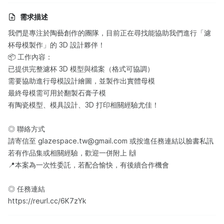
需求描述
我們是專注於陶藝創作的團隊，目前正在尋找能協助我們進行「濾
杯母模製作」的 3D 設計夥伴！
📦 工作內容：
已提供完整濾杯 3D 模型與檔案（格式可協調）
需要協助進行母模設計繪圖，並製作出實體母模
最終母模需可用於翻製石膏子模
有陶瓷模型、模具設計、3D 打印相關經驗尤佳！
◎ 聯絡方式
請寄信至 glazespace.tw@gmail.com 或按進任務連結以臉書私訊
若有作品集或相關經驗，歡迎一併附上 🙌
📍本案為一次性委託，若配合愉快，有後續合作機會
◎ 任務連結
https://reurl.cc/6K7zYk