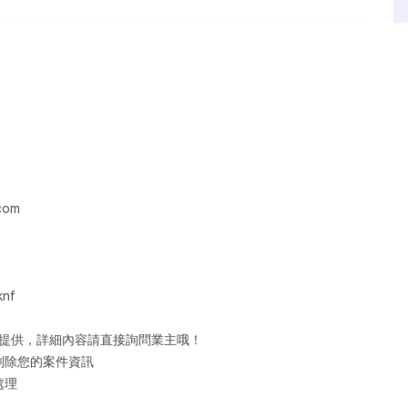
com
nf
訊提供，詳細內容請直接詢問業主哦！
刪除您的案件資訊
處理