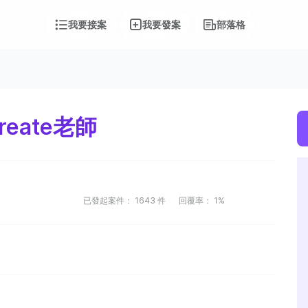
我要接案
我要發案
部落格
eate老師
已發起案件：
1643
件
回覆率：
1%