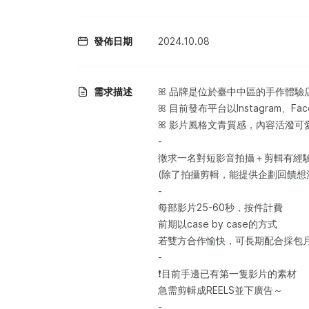
發佈日期
2024.10.08
需求描述
ꕤ 品牌是位於臺中中區的手作體驗
ꕤ 目前發布平台以Instagram、Fac
ꕤ 影片風格文青質感，內容活潑可
-
徵求一名對短影音拍攝＋剪輯有經
(除了拍攝剪輯，能提供企劃回饋想
-
每部影片25-60秒，按件計費
前期以case by case的方式
若雙方合作愉快，可長期配合採包
-
❗目前手邊已有第一隻影片的素材
急需剪輯成REELS並下廣告～
-