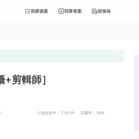
我要接案
我要發案
部落格
攝+剪輯師］
1
已發起案件：
2166
件
回覆率：
98%