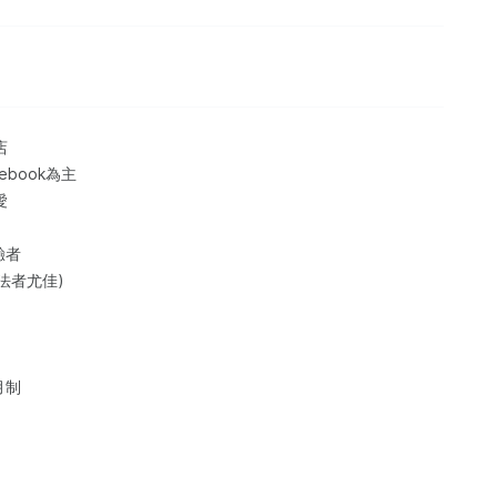
店
ebook為主
愛
驗者
法者尤佳)
月制