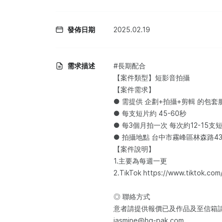
發佈日期
2025.02.19
需求描述
#長期配合
【案件類型】短影音拍攝
【案件需求】
● 需提供 企劃+拍攝+剪輯 的包套
● 每支短片約 45-60秒
● 每3個月拍一次 每次約12-15支
● 拍攝地點 台中市霧峰區林森路43
【案件說明】
1.主要為每週一更
2.TikTok https://www.tiktok.c
◎ 聯絡方式
意者請提供報價已及作品及至信箱
jasmine@hg-pak.com