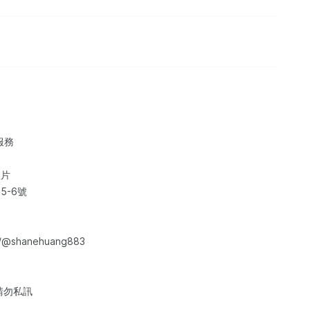
服務
短片
5-6號
om/@shanehuang883
請勿私訊