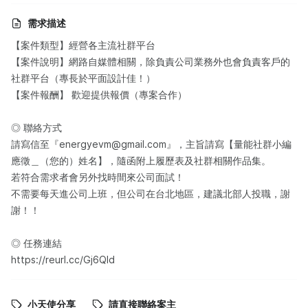
需求描述
【案件類型】經營各主流社群平台
【案件說明】網路自媒體相關，除負責公司業務外也會負責客戶的
社群平台（專長於平面設計佳！）
【案件報酬】 歡迎提供報價（專案合作）
◎ 聯絡方式
請寫信至『energyevm@gmail.com』，主旨請寫【量能社群小編
應徵＿（您的）姓名】，隨函附上履歷表及社群相關作品集。
若符合需求者會另外找時間來公司面試！
不需要每天進公司上班，但公司在台北地區，建議北部人投職，謝
謝！！
◎ 任務連結
https://reurl.cc/Gj6Qld
小天使分享
請直接聯絡案主