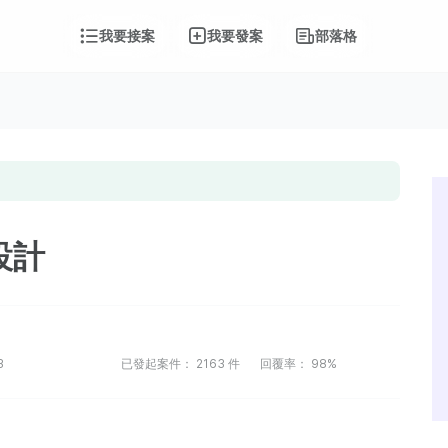
我要接案
我要發案
部落格
設計
3
已發起案件：
2163
件
回覆率：
98%