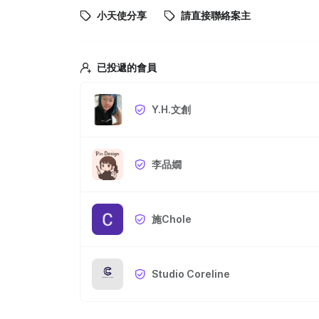
小天使分享
請直接聯絡案主
已投遞的會員
Y.H.文創
李品嫺
施Chole
Studio Coreline