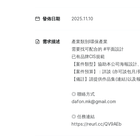
發佈日期
2025.11.10
需求描述
產業類別l環保產業
需要找可配合的 #平面設計
已有品牌CIS規範
【案件類型】協助本公司海報設計、D
【案件預算】：詳談 (亦可談包月/
【備註】請提供作品集(連結)以及
◎ 聯絡方式
dafon.mk@gmail.com
◎ 任務連結
https://reurl.cc/QV9AEb