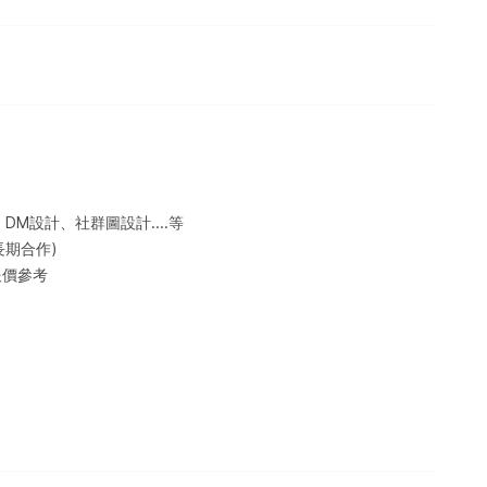
M設計、社群圖設計....等
長期合作)
報價參考