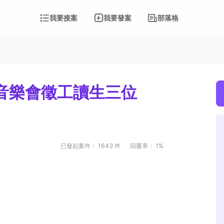
我要接案
我要發案
部落格
團音樂會徵工讀生三位
已發起案件：
1643
件
回覆率：
1%