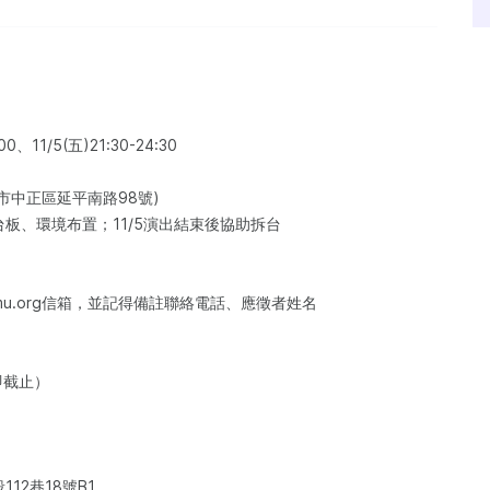
、11/5(五)21:30-24:30
市中正區延平南路98號)
板、環境布置；11/5演出結束後協助拆台
mu.org信箱，並記得備註聯絡電話、應徵者姓名
即截止）
12巷18號B1