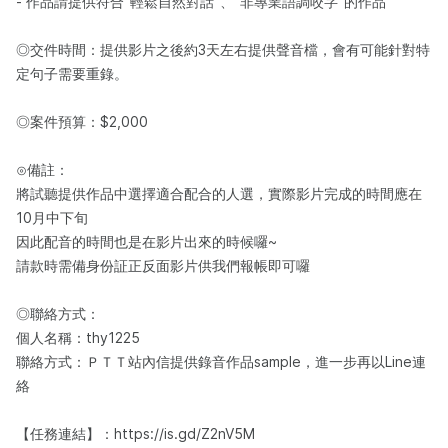
- 作品請提供符合"輕鬆自然對話"、"非專業語調咬字"的作品
◎交件時間：提供影片之後約3天左右提供聲音檔，會有可能針對特
定句子需要重錄。
◎案件預算：$2,000
⊙備註：
將試聽提供作品中選擇適合配合的人選，實際影片完成的時間應在
10月中下旬
因此配音的時間也是在影片出來的時候囉~
請款時需備身份証正反面影片供我們報帳即可囉
◎聯絡方式：
個人名稱：thy1225
聯絡方式：ＰＴＴ站內信提供錄音作品sample，進一步再以Line連
絡
【任務連結】：https://is.gd/Z2nV5M