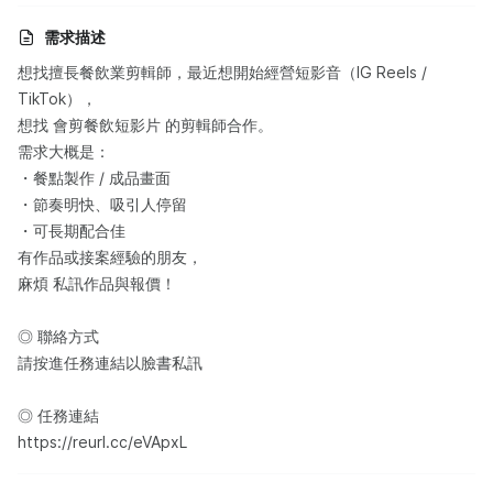
需求描述
想找擅長餐飲業剪輯師，最近想開始經營短影音（IG Reels /
TikTok），
想找 會剪餐飲短影片 的剪輯師合作。
需求大概是：
・餐點製作 / 成品畫面
・節奏明快、吸引人停留
・可長期配合佳
有作品或接案經驗的朋友，
麻煩 私訊作品與報價！
◎ 聯絡方式
請按進任務連結以臉書私訊
◎ 任務連結
https://reurl.cc/eVApxL