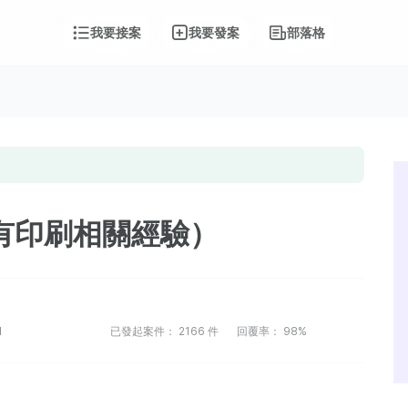
我要接案
我要發案
部落格
有印刷相關經驗）
1
已發起案件：
2166
件
回覆率：
98%