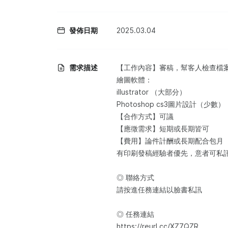
發佈日期
2025.03.04
需求描述
【工作內容】審稿，幫客人檢查檔案
繪圖軟體：
illustrator （大部分）
Photoshop cs3圖片設計（少數）
【合作方式】可議
【應徵需求】短期或長期皆可
【費用】論件計酬或長期配合包月
有印刷發稿經驗者優先，意者可私
◎ 聯絡方式
請按進任務連結以臉書私訊
◎ 任務連結
https://reurl.cc/XZ7QZR