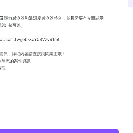
馬達以及壓力感測器和溫濕度感測器整合，並且需要有介面顯示
介面設計都可以）
.com.tw/job-XqY08Vzv91n8
訊提供，詳細內容請直接詢問業主哦！
刪除您的案件資訊
處理