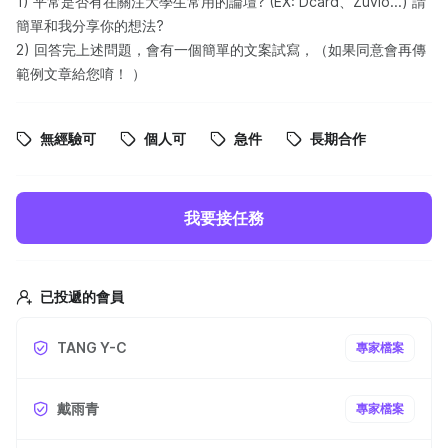
1) 平常是否有在關注大學生常用的論壇? (EX: Dcard、Zuvio...) 請
簡單和我分享你的想法?
2) 回答完上述問題，會有一個簡單的文案試寫，（如果同意會再傳
範例文章給您唷！ ）
無經驗可
個人可
急件
長期合作
我要接任務
已投遞的會員
TANG Y-C
專家檔案
戴雨青
專家檔案