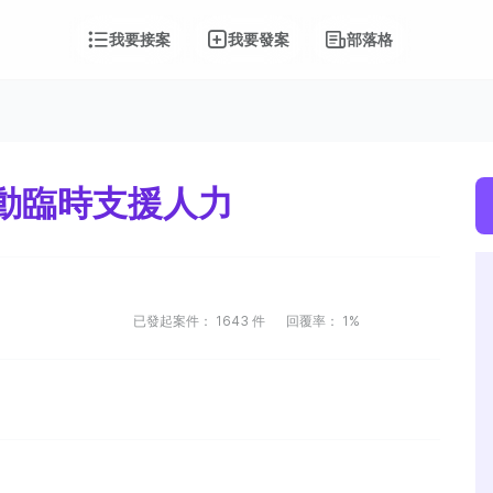
我要接案
我要發案
部落格
活動臨時支援人力
已發起案件：
1643
件
回覆率：
1%