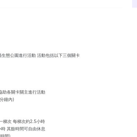
富陽生態公園進行活動 活動包括以下三個關卡
 協助各關卡關主進行活動
分鐘內)
梯次 每梯次約2.5小時
小時 其餘時間可自由休息
時間)