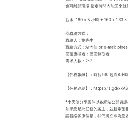
也可離開現場 指定時間內能回來就
薪水: 160 x 8 小時 + 160 x 1.33 
◎聯絡方式：
聯絡人︰劉先生
聯絡方式︰站內信 or e-mail: pinest
回覆應徵者：僅回錄取者
需求人數：2~3
【任務報酬】：時薪160 超過8小時部
【任務連結】：https://is.gd/xxA
*小天使分享案件以各網站公開資
如果您是此任務的案主，並且希望
請聯絡客服信箱，我們將立即為您