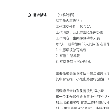
需求描述
【任務說明】：​
◎工作內容描述：​
工作或交件期：10/2(六)
工作地點︰台北市富陽生態公園
工作內容︰生態導覽帶隊人員
每2人一組帶領約32人的隊伍 在
1. 生態環境教育桌遊
2. 富陽生態導覽
3. 有獎徵答 + 拍照留念
主要任務是確保隊伍不要走錯路 &
其中會包括一小段山路健行(往返30
活動總長含前置及善後約10小時
每一位工作夥伴會負責上午/下午各一
加上場佈和場復 實際工作時間約6
(上下午負責梯次間會有1.5小時休息