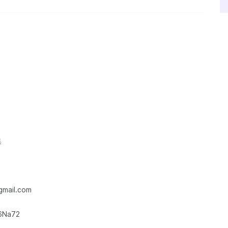
集
ail.com
6Na72