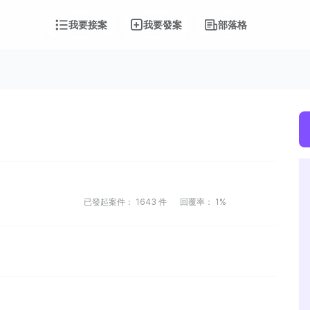
我要接案
我要發案
部落格
已發起案件：
1643
件
回覆率：
1%