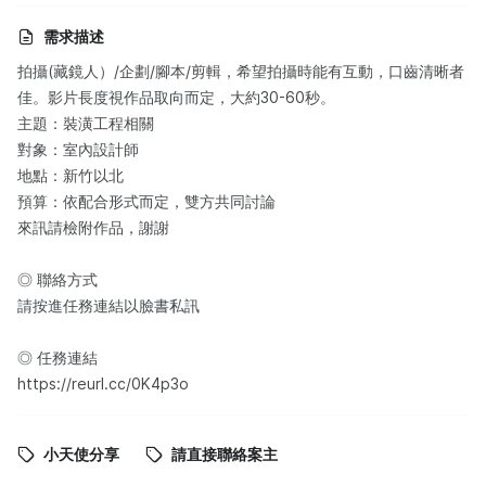
需求描述
拍攝(藏鏡人）/企劃/腳本/剪輯，希望拍攝時能有互動，口齒清晰者
佳。影片長度視作品取向而定，大約30-60秒。
主題：裝潢工程相關
對象：室內設計師
地點：新竹以北
預算：依配合形式而定，雙方共同討論
來訊請檢附作品，謝謝
◎ 聯絡方式
請按進任務連結以臉書私訊
◎ 任務連結
https://reurl.cc/0K4p3o
小天使分享
請直接聯絡案主