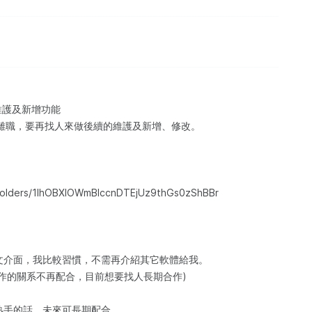
維護及新增功能
已離職，要再找人來做後續的維護及新增、修改。
e/folders/1IhOBXlOWmBlccnDTEjUz9thGs0zShBBr
文介面，我比較習慣，不需再介紹其它軟體給我。
作的關系不再配合，目前想要找人長期合作)
熟手的話，未來可長期配合。