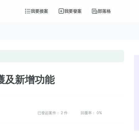
我要接案
我要發案
部落格
護及新增功能
9
已發起案件：
2
件
回覆率：
0%