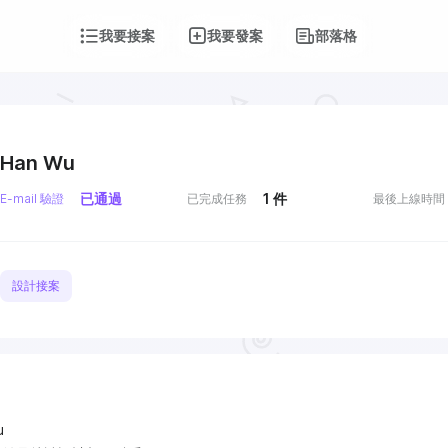
我要接案
我要發案
部落格
Han Wu
已通過
1
件
E-mail 驗證
已完成任務
最後上線時間
設計接案
u