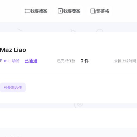
我要接案
我要發案
部落格
Maz Liao
已通過
0
件
E-mail 驗證
已完成任務
最後上線時間
可長期合作