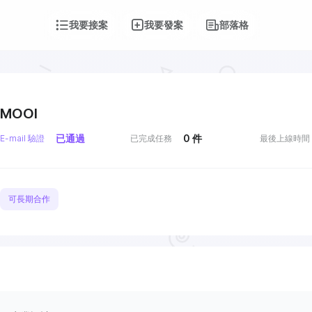
我要接案
我要發案
部落格
MOOI
已通過
0
件
E-mail 驗證
已完成任務
最後上線時間
可長期合作