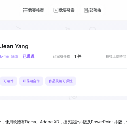
我要接案
我要發案
部落格
Jean Yang
已通過
1
件
E-mail 驗證
已完成任務
最後上線時間
可急件
可長期合作
作品風格可彈性
，使用軟體有Figma、Adobe XD，擅長設計排版及PowerPoint 排