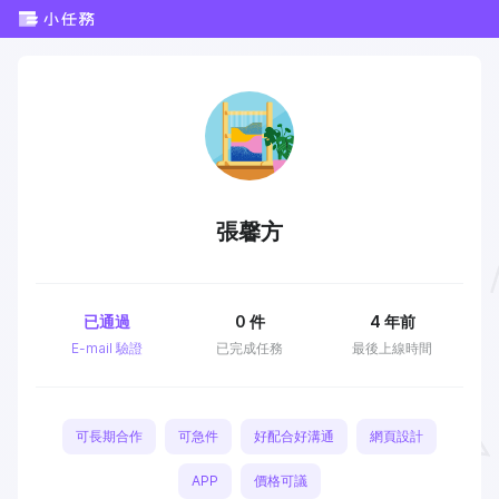
張馨方
已通過
0
件
4 年前
E-mail 驗證
已完成任務
最後上線時間
可長期合作
可急件
好配合好溝通
網頁設計
APP
價格可議