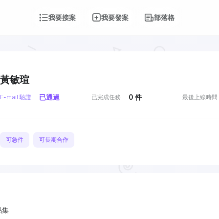
我要接案
我要發案
部落格
黃敏瑄
已通過
0
件
E-mail 驗證
已完成任務
最後上線時間
可急件
可長期合作
品集