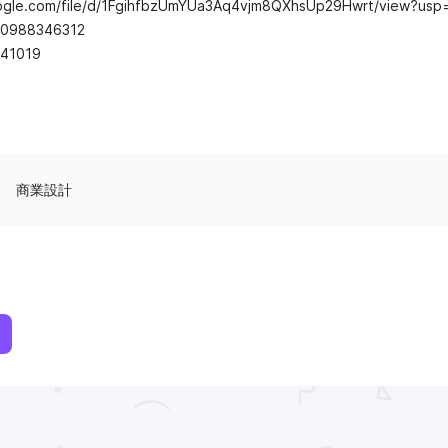
oogle.com/file/d/1FgihfbzUmYUa3Aq4vjm8QXhsUp29Hwrt/view?usp=
88346312
941019
商業設計