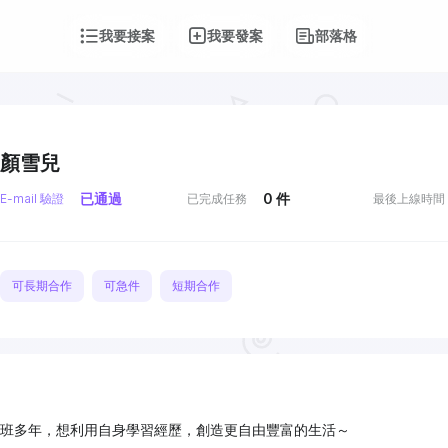
我要接案
我要發案
部落格
顏雪兒
已通過
0
件
E-mail 驗證
已完成任務
最後上線時間
可長期合作
可急件
短期合作
班多年，想利用自身學習經歷，創造更自由豐富的生活～