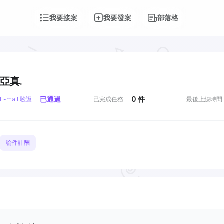
我要接案
我要發案
部落格
亞真.
已通過
0
件
E-mail 驗證
已完成任務
最後上線時間
論件計酬