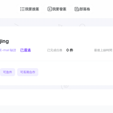
我要接案
我要發案
部落格
jing
已通過
0
件
E-mail 驗證
已完成任務
最後上線時間
可急件
可長期合作