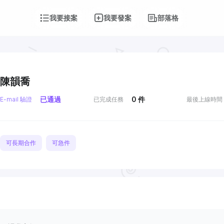
我要接案
我要發案
部落格
陳韻喬
已通過
0
件
E-mail 驗證
已完成任務
最後上線時間
可長期合作
可急件