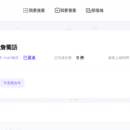
我要接案
我要發案
部落格
詹蕎語
已通過
0
件
E-mail 驗證
已完成任務
最後上線時間
可長期合作