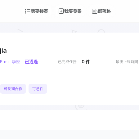
我要接案
我要發案
部落格
jia
已通過
0
件
E-mail 驗證
已完成任務
最後上線時間
可長期合作
可急件