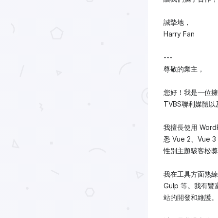
誠摯地，
Harry Fan
---
尊敬的業主，
您好！我是一位擁
TVBS聯利媒體
我擅長使用 Word
悉 Vue 2、V
性別主題駭客松獎
我在工具方面熟練使用 S
Gulp 等。我
站的開發和維護。