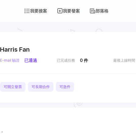
我要接案
我要發案
部落格
Harris Fan
已通過
0
件
E-mail 驗證
已完成任務
最後上線時間
可開立發票
可長期合作
可急件
，