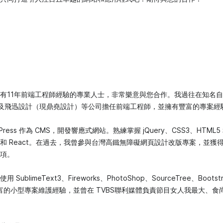
有11年前端工程師經驗的專業人士，非常樂意與您合作。我過往在知名
以及飛迅設計（現鼎堯設計）等公司擔任前端工程師，並擁有豐富的專案經
Press 作為 CMS，開發響應式網站。熟練掌握 jQuery、CSS3、HTML5
ue 3 和 React。在過去，我曾參與台灣高鐵無障礙網頁設計改版專案，並
項。
ublimeText3、Fireworks、PhotoShop、SourceTree、Bootstra
有豐富的小型專案維護經驗，並曾在 TVBS聯利媒體負責節目女人我最大、