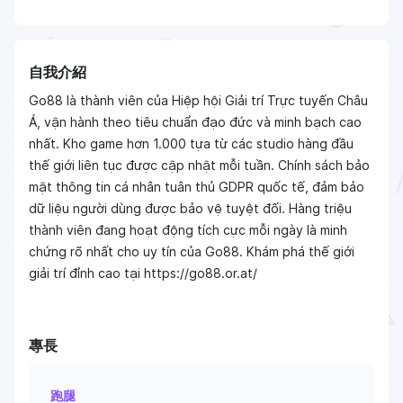
自我介紹
Go88 là thành viên của Hiệp hội Giải trí Trực tuyến Châu
Á, vận hành theo tiêu chuẩn đạo đức và minh bạch cao
nhất. Kho game hơn 1.000 tựa từ các studio hàng đầu
thế giới liên tục được cập nhật mỗi tuần. Chính sách bảo
mật thông tin cá nhân tuân thủ GDPR quốc tế, đảm bảo
dữ liệu người dùng được bảo vệ tuyệt đối. Hàng triệu
thành viên đang hoạt động tích cực mỗi ngày là minh
chứng rõ nhất cho uy tín của Go88. Khám phá thế giới
giải trí đỉnh cao tại https://go88.or.at/
專長
跑腿