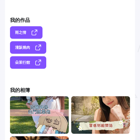
我的作品
雨之情
潼阪燒肉
朵茉行館
我的相簿