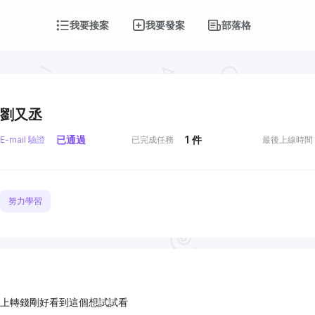
我要接案
我要發案
部落格
劉又丞
已通過
1
件
E-mail 驗證
已完成任務
最後上線時間
努力學習
上轉錢剛好看到這個想試試看