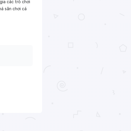
gia các trò chơi
há sân chơi cá