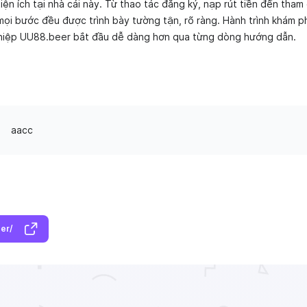
tiện ích tại nhà cái này. Từ thao tác đăng ký, nạp rút tiền đến tham 
, mọi bước đều được trình bày tường tận, rõ ràng. Hành trình khám p
iệp UU88.beer bắt đầu dễ dàng hơn qua từng dòng hướng dẫn.
aacc
er/