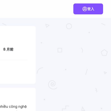
登入
8 月前
 nhiều công nghệ