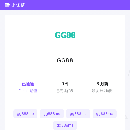
GG88
已通過
0
件
6 月前
E-mail 驗證
已完成任務
最後上線時間
gg888me
gg888me
gg888me
gg888me
gg888me