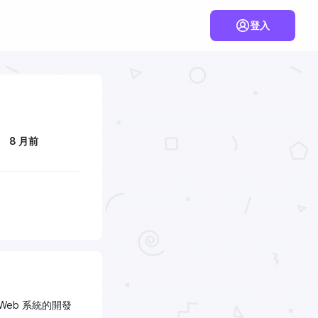
登入
8 月前
eb 系統的開發