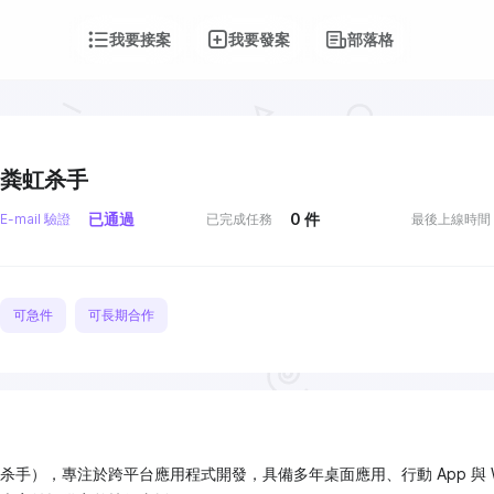
我要接案
我要發案
部落格
粪虹杀手
已通過
0
件
E-mail 驗證
已完成任務
最後上線時間
可急件
可長期合作
杀手），專注於跨平台應用程式開發，具備多年桌面應用、行動 App 與 W